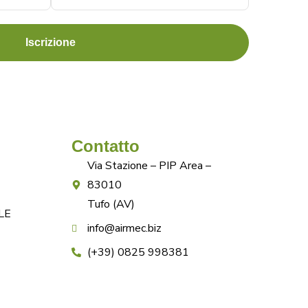
Iscrizione
AirMec Team
Contatto
Via Stazione – PIP Area –
83010
Tufo (AV)
LE
info@airmec.biz
(+39) 0825 998381