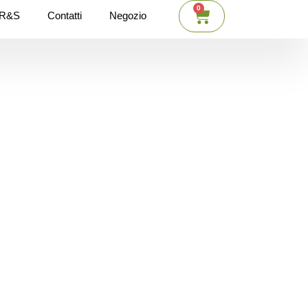
0
Cart
i R&S
Contatti
Negozio