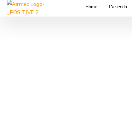
Vai
Home
L’azienda
al
contenuto
Home
Aspiratoner