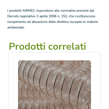
I prodotti AIRMEC rispondono alle normative previste dal
Decreto legislativo 3 aprile 2006 n. 152, che costituiscono
recepimento ed attuazione delle direttive europee in materia
ambientale.
Prodotti correlati
Questo
Fascia
prodotto
di
prezzo:
ha
da
più
5,70 €
varianti.
a
Le
25,80 €
opzioni
possono
essere
scelte