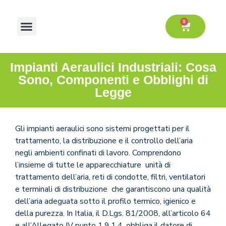
Vai
al
0
Cart
contenuto
Notizie e blog
Risultati raggiunti
Progetti R&S
Impianti Aeraulici Industriali: Cosa
Sono, Componenti e Obblighi di
Legge
Gli impianti aeraulici sono sistemi progettati per il
trattamento, la distribuzione e il controllo dell’aria
negli ambienti confinati di lavoro. Comprendono
l’insieme di tutte le apparecchiature unità di
trattamento dell’aria, reti di condotte, filtri, ventilatori
e terminali di distribuzione che garantiscono una qualità
dell’aria adeguata sotto il profilo termico, igienico e
della purezza. In Italia, il D.Lgs. 81/2008, all’articolo 64
e all’Allegato IV punto 1.9.1.4, obbliga il datore di