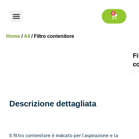
Vai
al
0
Cart
contenuto
Notizie e blog
Risultati raggiunti
Progetti R&S
Home
/
All
/ Filtro contenitore
Fi
co
Descrizione dettagliata
Il filtro contenitore è
i
n
dic
a
to per l’
a
spi
r
a
z
io
n
e
e
la