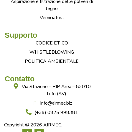
Aspirazione e filtrazione delle polveri di
legno
Verniciatura
Supporto
CODICE ETICO
WHISTLEBLOWING
POLITICA AMBIENTALE
Contatto
Via Stazione – PIP Area – 83010
Tufo (AV)
info@airmec.biz
(+39) 0825 998381
Copyright © 2026 AIRMEC.
F
L