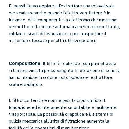
E’ possibile accoppiare all’estrattore una rotovalvola
per scaricare anche quando l’elettroventilatore è in
funzione. Altri componenti sia elettronici che meccanici
permettono di caricare automaticamente bricchettatrici,
caldaie e scarti di lavorazione o per trasportare il
materiale stoccato per altri utilizzi specifici.
Il filtro è realizzato
c
on
p
a
nn
e
ll
a
t
u
ra
Composizione:
in
lamie
r
a
z
inc
a
ta
p
r
e
s
sopi
ega
t
a. In dotazione di serie si
hanno maniche in cotone, oblò ispezione, estrattore,
scala e ballatoio.
Il filtro contenitore non necessita di alcun tipo di
fondazione ed è interamente smontabile e facilmente
trasportabile. La possibilità di applicare il sistema di
pulizia meccanica all’unità di filtrazione aumenta la
facilità delle operazioni di manutenzione.