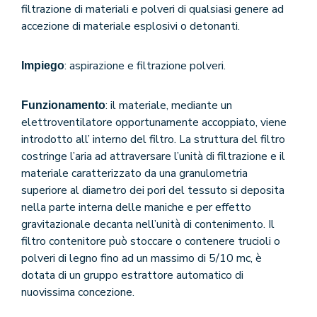
f
iltr
a
z
ione di ma
t
e
ri
a
li e
polve
r
i
di
qu
a
lsi
a
si
g
e
n
e
re
a
d
a
cce
z
ione
di
mat
e
ri
a
le
e
splosivi
o
d
e
tonan
t
i.
: aspirazione e filtrazione polveri.
Impiego
: il materiale, mediante un
Funzionamento
elettroventilatore opportunamente accoppiato, viene
introdotto all’ interno del filtro. La struttura del filtro
costringe l’aria ad attraversare l’unità di filtrazione e il
materiale caratterizzato da una granulometria
superiore al diametro dei pori del tessuto si deposita
nella parte interna delle maniche e per effetto
gravitazionale decanta nell’unità di contenimento.
Il
filtro contenitore può stoccare o contenere trucioli o
polveri di legno fino ad un massimo di 5/10 mc, è
dotata di un gruppo estrattore automatico
di
nuovissima concezione
.