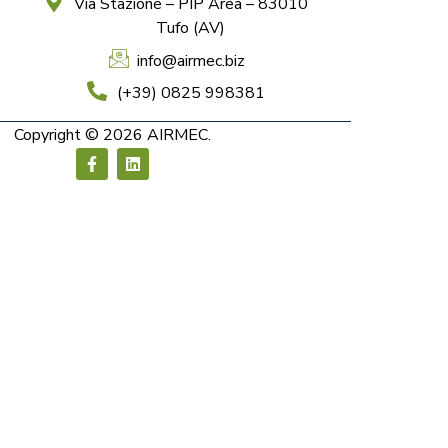
Via Stazione – PIP Area – 83010
Tufo (AV)
info@airmec.biz
(+39) 0825 998381
Copyright © 2026 AIRMEC.
F
L
a
i
c
n
e
k
b
e
o
d
o
i
k
n
-
f